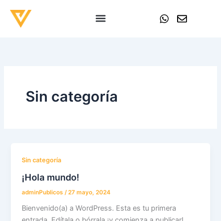
Ir
W
E
al
h
n
contenido
a
v
t
e
s
l
a
o
p
p
p
e
Sin categoría
Sin categoría
¡Hola mundo!
adminPublicos
/
27 mayo, 2024
Bienvenido(a) a WordPress. Esta es tu primera
entrada. Edítala o bórrala ¡y comienza a publicar!