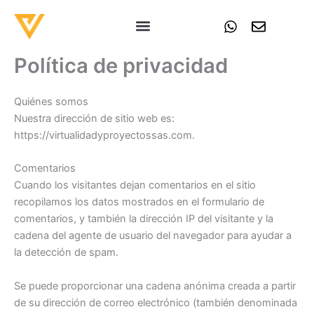
Ir
W
E
al
h
n
contenido
a
v
Política de privacidad
t
e
s
l
a
o
Quiénes somos
p
p
p
e
Nuestra dirección de sitio web es:
https://virtualidadyproyectossas.com.
Comentarios
Cuando los visitantes dejan comentarios en el sitio
recopilamos los datos mostrados en el formulario de
comentarios, y también la dirección IP del visitante y la
cadena del agente de usuario del navegador para ayudar a
la detección de spam.
Se puede proporcionar una cadena anónima creada a partir
de su dirección de correo electrónico (también denominada